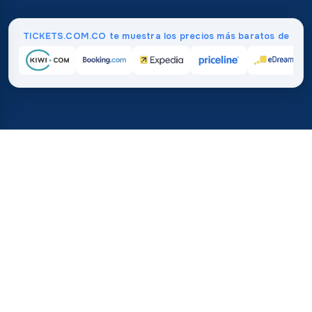
TICKETS.COM.CO te muestra los precios más baratos de
Inicio
/
Destinos
/
Europa
/
Francia
37%
21M+
💰
🔍
ahorra en promedio con
búsquedas este 
TICKETS.COM.CO
Confianza mundial
vs. comprar directamente
¿Cuánto Cuestan los Vuelos a
Francia?