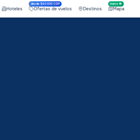
desde $40.000 COP
nuevo 🤟
Hoteles
Ofertas de vuelos
Destinos
Mapa