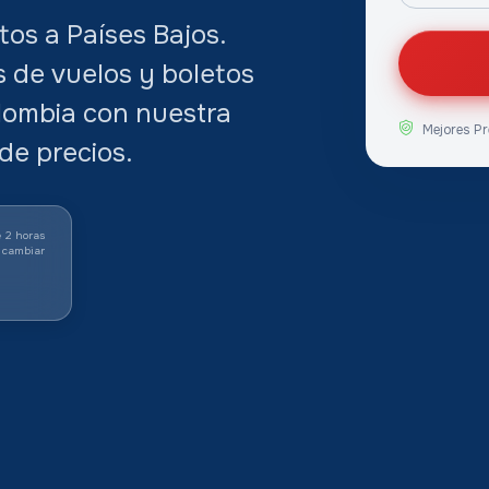
os a Países Bajos.
s de vuelos y boletos
lombia con nuestra
Mejores Pr
de precios.
 2 horas
 cambiar