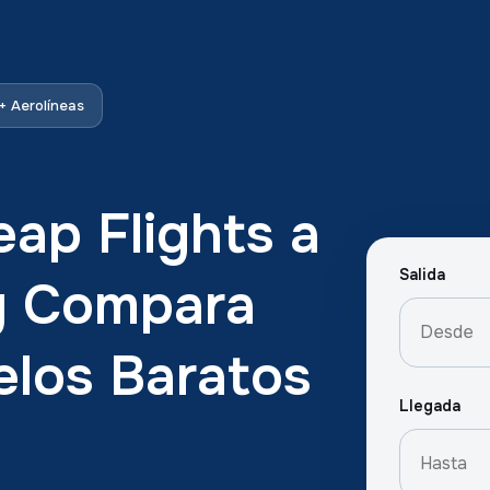
 Aerolíneas
ap Flights a
Salida
 y Compara
elos Baratos
Llegada