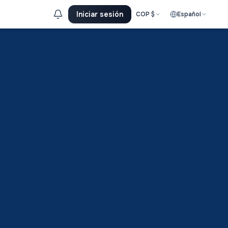
Iniciar sesión
COP
$
Español