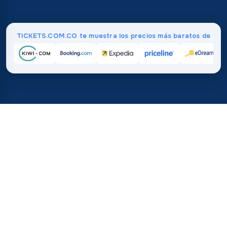
TICKETS.COM.CO te muestra los precios más baratos de
Inicio
/
Destinos
/
Asia
/
Filipinas
37%
21M+
💰
🔍
ahorra en promedio con
búsquedas este 
TICKETS.COM.CO
Confianza mundial
vs. comprar directamente
¿Cuánto Cuestan los Vuelos a