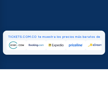
TICKETS.COM.CO te muestra los precios más baratos de
Inicio
/
Destinos
/
Norteamérica
/
Belice
37%
21M+
💰
🔍
ahorra en promedio con
búsquedas este 
TICKETS.COM.CO
Confianza mundial
vs. comprar directamente