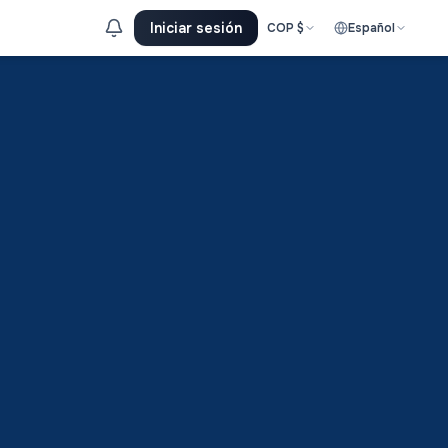
Iniciar sesión
COP
$
Español