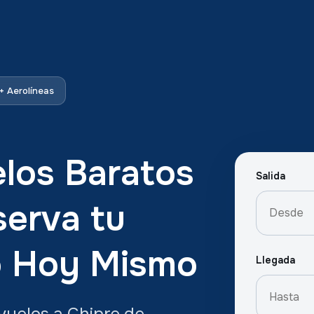
 Aerolíneas
los Baratos
Salida
serva tu
o Hoy Mismo
Llegada
vuelos a Chipre de