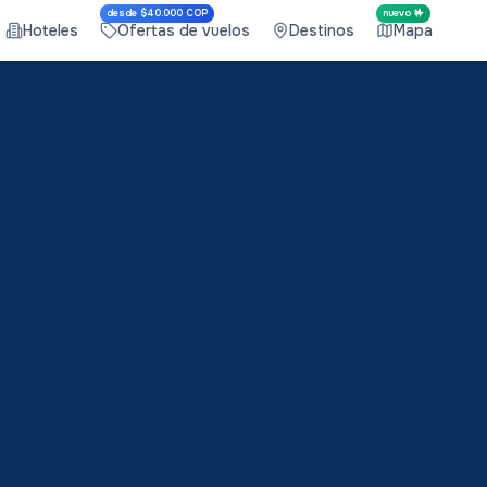
desde $40.000 COP
nuevo 🤟
Hoteles
Ofertas de vuelos
Destinos
Mapa