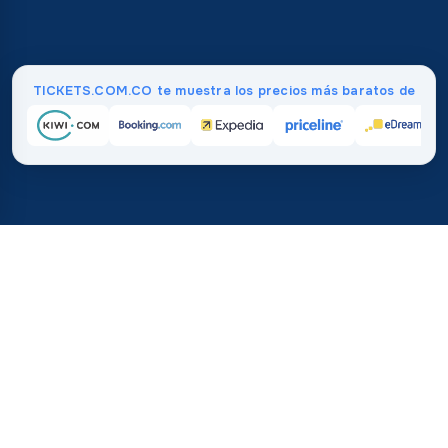
TICKETS.COM.CO te muestra los precios más baratos de
Inicio
/
Destinos
/
Asia
/
Uzbekistán
37%
21M+
💰
🔍
ahorra en promedio con
búsquedas este 
TICKETS.COM.CO
Confianza mundial
vs. comprar directamente
¿Cuánto Cuestan los Vuelos a