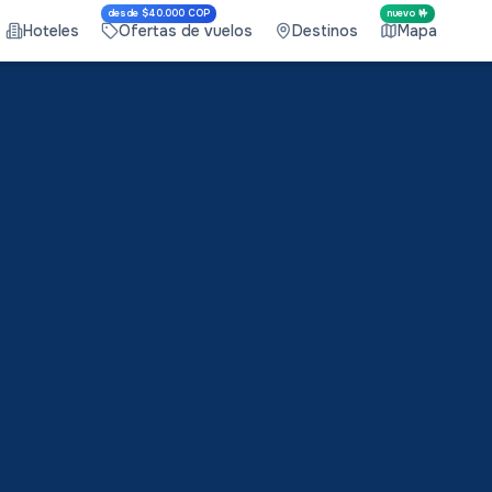
desde $40.000 COP
nuevo 🤟
Hoteles
Ofertas de vuelos
Destinos
Mapa