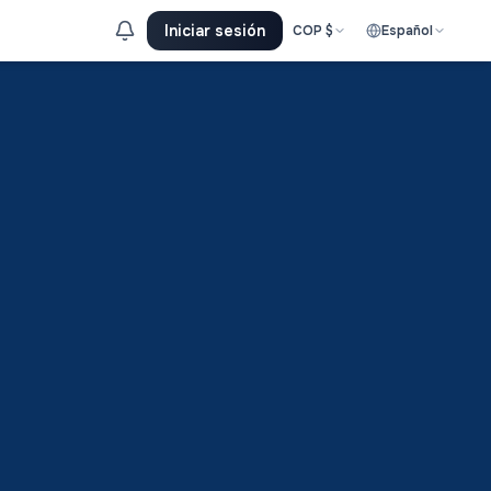
Iniciar sesión
COP
$
Español