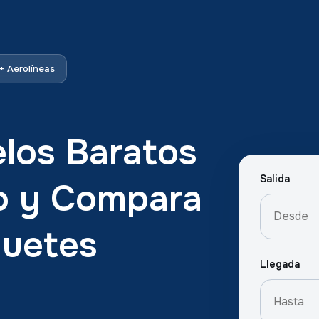
 Aerolíneas
los Baratos
Salida
so y Compara
quetes
Llegada