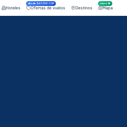
desde $40.000 COP
nuevo 🤟
Hoteles
Ofertas de vuelos
Destinos
Mapa