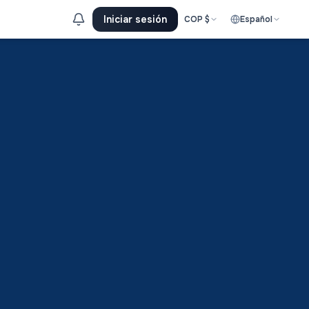
Iniciar sesión
COP
$
Español